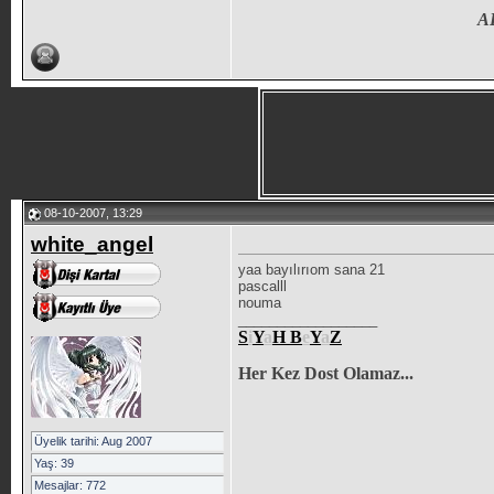
A
08-10-2007, 13:29
white_angel
yaa bayılırıom sana 21
pascalll
nouma
__________________
S
i
Y
a
H
B
e
Y
a
Z
Her Kez Dost Olamaz...
Üyelik tarihi: Aug 2007
Yaş: 39
Mesajlar: 772