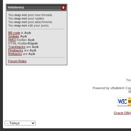
Yetkileriniz
You
may not
post new threads
You
may not
post replies
You
may not
post attachments
You
may not
edit your posts
BB code
is
Açık
Smileler
Açık
[IMG]
Kodları
Açık
HTML-Kodları
Kapalı
Trackbacks
are
Açık
Pingbacks
are
Açık
Refbacks
are
Açık
Forum Rules
Tür
Powered by vBulletin® Copy
S
Oracle DBA