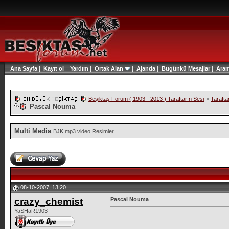
Ana Sayfa
|
Kayıt ol
|
Yardım
|
Ortak Alan
|
Ajanda
|
Bugünkü Mesajlar
|
Ara
Beşiktaş Forum ( 1903 - 2013 ) Taraftarın Sesi
>
Tarafta
Pascal Nouma
Multi Media
BJK mp3 video Resimler.
08-10-2007, 13:20
crazy_chemist
Pascal Nouma
YaSHaR1903