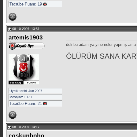
Tecrübe Puanı:
19
08-10-2007, 13:51
artemis1903
deli bu adam ya yine neler yapmış ama 
__________________
ÖLÜRÜM SANA KAR
Üyelik tarihi: Jun 2007
Mesajlar: 1.131
Tecrübe Puanı:
21
08-10-2007, 14:17
coskunbobo