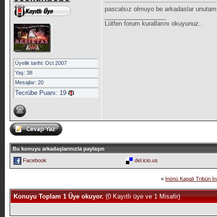
pascalsız olmuyo be arkadaslar unuta
__________________
Lütfen forum kurallarını okuyunuz..
Üyelik tarihi: Oct 2007
Yaş: 38
Mesajlar: 20
Tecrübe Puanı:
19
Bu konuyu arkadaşlarınızla paylaşın
Facebook
del.icio.us
«
İnönü Kapalı Tribün İ
Konuyu Toplam 1 Üye okuyor.
(0 Kayıtlı üye ve 1 Misafir)