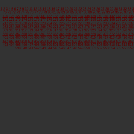
1
2
3
4
5
6
7
8
9
10
11
12
13
14
15
16
17
18
19
20
21
22
23
24
25
26
27
28
29
30
31
32
33
3
70
71
72
73
74
75
76
77
78
79
80
81
82
83
84
85
86
87
88
89
90
91
92
93
94
95
96
97
98
125
126
127
128
129
130
131
132
133
134
135
136
137
138
139
140
141
142
143
144
145
171
172
173
174
175
176
177
178
179
180
181
182
183
184
185
186
187
188
189
190
191
217
218
219
220
221
222
223
224
225
226
227
228
229
230
231
232
233
234
235
236
237
263
264
265
266
267
268
269
270
271
272
273
274
275
276
277
278
279
280
281
282
283
309
310
311
312
313
314
315
316
317
318
319
320
321
322
323
324
325
326
327
328
329
355
356
357
358
359
360
361
362
363
364
365
366
367
368
369
370
371
372
373
374
375
401
402
403
404
405
406
407
408
409
410
411
412
413
414
415
416
417
418
419
420
421
447
448
449
450
451
452
453
454
455
456
457
458
459
460
461
462
463
464
465
466
467
493
494
495
496
497
498
499
500
501
502
503
504
505
506
507
508
509
510
511
512
513
539
540
541
542
543
544
545
546
547
548
549
550
551
552
553
554
555
556
557