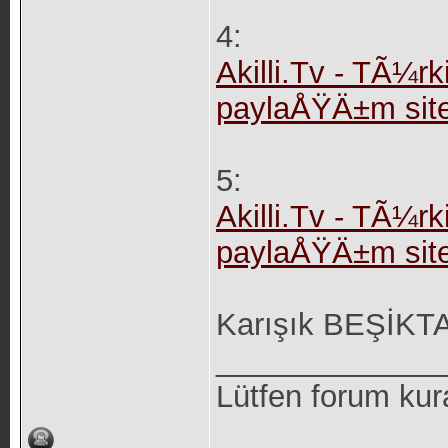
4:
Akilli.Tv - TÃ¼rki
paylaÅŸÄ±m site
5:
Akilli.Tv - TÃ¼rki
paylaÅŸÄ±m site
Karışık BEŞİKTAŞ
_____________
Lütfen forum kur