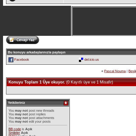
Bu konuyu arkadaşlarınızla paylaşın
Facebook
del.icio.us
«
Pascal Nouma
|
Beşi
Konuyu Toplam 1 Üye okuyor.
(0 Kayıtlı üye ve 1 Misafir)
Yetkileriniz
You
may not
post new threads
You
may not
post replies
You
may not
post attachments
You
may not
edit your posts
BB code
is
Açık
Smileler
Açık