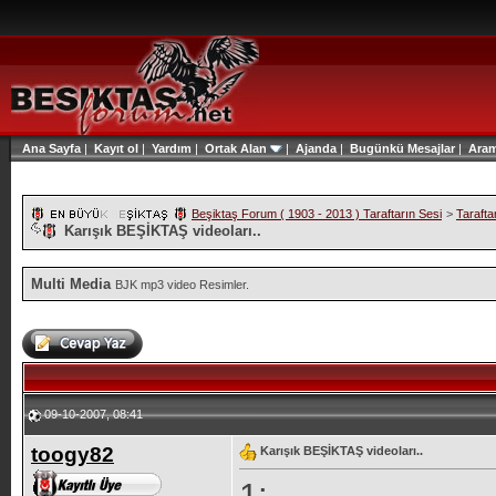
Ana Sayfa
|
Kayıt ol
|
Yardım
|
Ortak Alan
|
Ajanda
|
Bugünkü Mesajlar
|
Ara
Beşiktaş Forum ( 1903 - 2013 ) Taraftarın Sesi
>
Tarafta
Karışık BEŞİKTAŞ videoları..
Multi Media
BJK mp3 video Resimler.
09-10-2007, 08:41
toogy82
Karışık BEŞİKTAŞ videoları..
1: