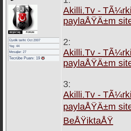
Akilli.Tv - TÃ¼rki
paylaÅŸÄ±m site
2:
Üyelik tarihi: Oct 2007
Yaş: 44
Akilli.Tv - TÃ¼rki
Mesajlar: 27
Tecrübe Puanı:
19
paylaÅŸÄ±m site
3:
Akilli.Tv - TÃ¼rki
paylaÅŸÄ±m sites
BeÅŸiktaÅŸ