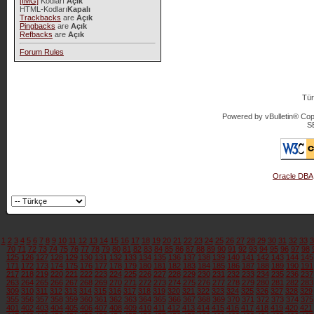
[IMG]
Kodları
Açık
HTML-Kodları
Kapalı
Trackbacks
are
Açık
Pingbacks
are
Açık
Refbacks
are
Açık
Forum Rules
Tür
Powered by vBulletin® Copy
S
Oracle DBA
1
2
3
4
5
6
7
8
9
10
11
12
13
14
15
16
17
18
19
20
21
22
23
24
25
26
27
28
29
30
31
32
33
3
70
71
72
73
74
75
76
77
78
79
80
81
82
83
84
85
86
87
88
89
90
91
92
93
94
95
96
97
98
125
126
127
128
129
130
131
132
133
134
135
136
137
138
139
140
141
142
143
144
145
171
172
173
174
175
176
177
178
179
180
181
182
183
184
185
186
187
188
189
190
191
217
218
219
220
221
222
223
224
225
226
227
228
229
230
231
232
233
234
235
236
237
263
264
265
266
267
268
269
270
271
272
273
274
275
276
277
278
279
280
281
282
283
309
310
311
312
313
314
315
316
317
318
319
320
321
322
323
324
325
326
327
328
329
355
356
357
358
359
360
361
362
363
364
365
366
367
368
369
370
371
372
373
374
375
401
402
403
404
405
406
407
408
409
410
411
412
413
414
415
416
417
418
419
420
421