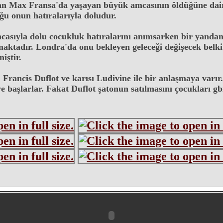
n Max Fransa'da yaşayan büyük amcasının öldüğüne dair
ğu onun hatıralarıyla doludur.
asıyla dolu cocukluk hatıralarını anımsarken bir yandan d
ktadır. Londra'da onu bekleyen geleceği değişecek belki 
iştir.
 Francis Duflot ve karısı Ludivine ile bir anlaşmaya varır
e başlarlar. Fakat Duflot şatonun satılmasını çocukları gb