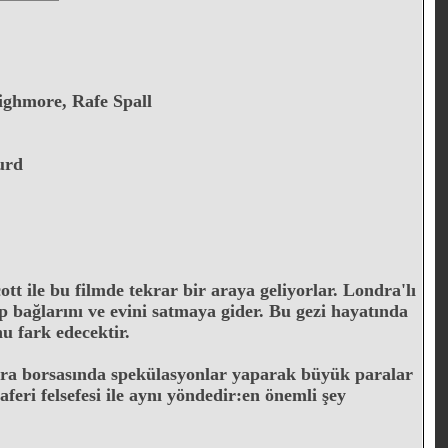
ighmore, Rafe Spall
urd
 ile bu filmde tekrar bir araya geliyorlar. Londra'lı
bağlarını ve evini satmaya gider. Bu gezi hayatında
u fark edecektir.
dra borsasında spekülasyonlar yaparak büyük paralar
feri felsefesi ile aynı yöndedir:en önemli şey