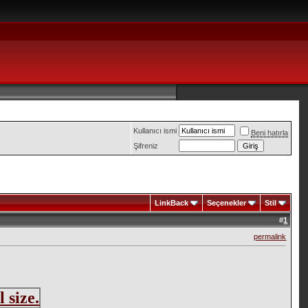
Kullanıcı ismi
Beni hatırla
Şifreniz
LinkBack
Seçenekler
Stil
#
1
permalink