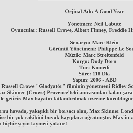
Orjinal Adı: A Good Year
Yönetmen: Neil Labute
Oyuncular: Russell Crowe, Albert Finney, Freddie H
Senaryo: Marc Klein
Görüntü Yönetmeni: Philippe Le So
Müzik: Marc Streitenfeld
Kurgu: Dody Dorn
Tür: Komedi
Süre: 118 Dk.
Yapım: 2006 - ABD
Russell Crowe "Gladyatör" filminin yönetmeni Ridley Scott
ax Skinner (Crowe) Provence'teki amcasından kalan şarap 
de getirir. Max hayatın tatlandırılmak üzerine kurulduğun
nu havada, yakışıklı bir borsacı olan, Max Skinner Lon
se bir çok rakibini buyuk kayıplara uğratmıştır. Max'in za
 hiçbir şeyin kıymeti yoktur!