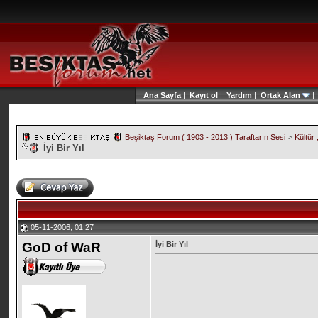
Ana Sayfa
|
Kayıt ol
|
Yardım
|
Ortak Alan
Beşiktaş Forum ( 1903 - 2013 ) Taraftarın Sesi
>
Kültür
İyi Bir Yıl
05-11-2006, 01:27
GoD of WaR
İyi Bir Yıl