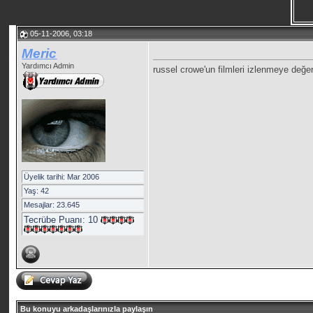
05-11-2006, 03:18
Meric
Yardımcı Admin
russel crowe'un filmleri izlenmeye değer
Üyelik tarihi: Mar 2006
Yaş: 42
Mesajlar: 23.645
Tecrübe Puanı:
10
Bu konuyu arkadaşlarınızla paylaşın