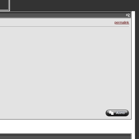
#
2
permalink