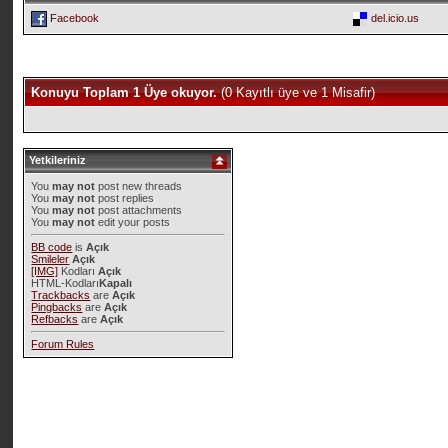
Facebook
del.icio.us
Konuyu Toplam 1 Üye okuyor.
(0 Kayıtlı üye ve 1 Misafir)
Yetkileriniz
You
may not
post new threads
You
may not
post replies
You
may not
post attachments
You
may not
edit your posts
BB code
is
Açık
Smileler
Açık
[IMG]
Kodları
Açık
HTML-Kodları
Kapalı
Trackbacks
are
Açık
Pingbacks
are
Açık
Refbacks
are
Açık
Forum Rules