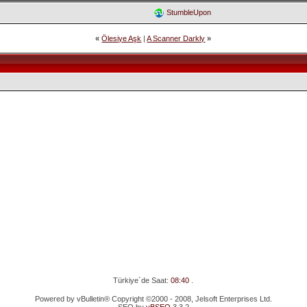
StumbleUpon
«
Ölesiye Aşk
|
A Scanner Darkly
»
Türkiye`de Saat:
08:40
.
Powered by vBulletin® Copyright ©2000 - 2008, Jelsoft Enterprises Ltd.