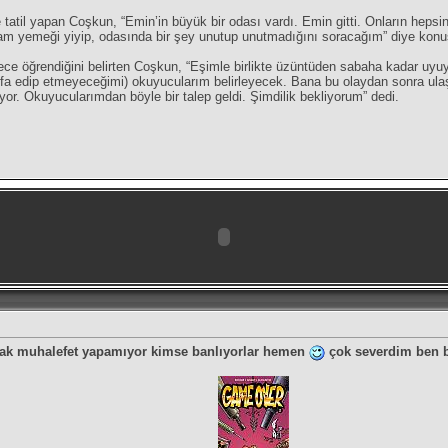
te tatil yapan Coşkun, “Emin’in büyük bir odası vardı. Emin gitti. Onların heps
şam yemeği yiyip, odasında bir şey unutup unutmadığını soracağım” diye konu
ece öğrendiğini belirten Coşkun, “Eşimle birlikte üzüntüden sabaha kadar uyuy
ifa edip etmeyeceğimi) okuyucularım belirleyecek. Bana bu olaydan sonra ulaşa
yor. Okuyucularımdan böyle bir talep geldi. Şimdilik bekliyorum” dedi.
 bak muhalefet yapamıyor kimse banlıyorlar hemen
çok severdim ben 