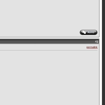
#
3
permalink