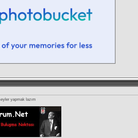
şeyler yapmak lazım