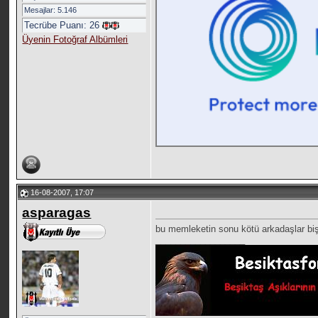
Mesajlar: 5.146
Tecrübe Puanı:
26
Üyenin Fotoğraf Albümleri
16-08-2007, 17:07
asparagas
bu memleketin sonu kötü arkadaşlar bi
__________________