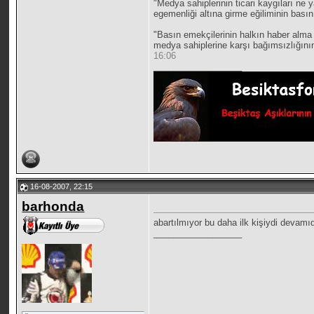
"Medya sahiplerinin ticari kaygıları ne 
egemenliği altına girme eğiliminin basın
"Basın emekçilerinin halkın haber alma 
medya sahiplerine karşı bağımsızlığının
16:06
__________________
16-08-2007, 22:15
barhonda
abartılmıyor bu daha ilk kişiydi devamı
__________________