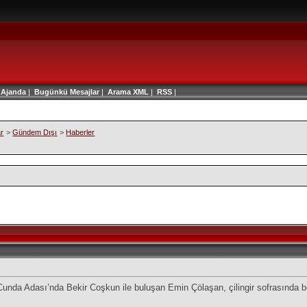
|
Ajanda
|
Bugünkü Mesajlar
|
Arama
XML
|
RSS
|
ar
>
Gündem Dışı
>
Haberler
Cunda Adası’nda Bekir Coşkun ile buluşan Emin Çölaşan, çilingir sofrasında b