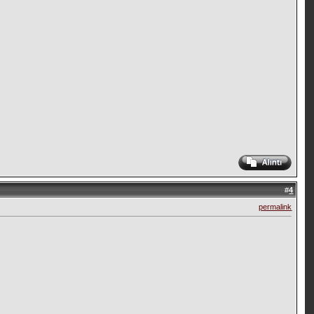
#
4
permalink