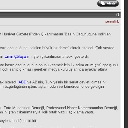
#
6
permalink
ın Hürriyet Gazetesi'nden Çıkarılmasını 'Basın Özgürlüğüne İndirilen
asın özgürlüğüne indirilen büyük bir darbe" olarak niteledi. Çok sayıda
arı
Emin Çölaşan
'ın işten çıkarılmasına tepki gösterdi.
 ve basın özgürlüğünün önünü kesmek için ilk adım atılmıştır" görüşünü
ten çok sahip çıkması gereken medya kuruluşlarınca ayaklar altına
ak niteledi.
ABD
ve AB'nin, Türkiye'nin bir şeriat devleti olmasını
latım özgürlüğünün işten, aştan, odun ve kömürden önce geldiğini
i, Foto Muhabirleri Derneği, Profesyonel Haber Kameramanları Derneği,
ın işten çıkarılmasıyla ilgili ortak yazılı açıklama yaptı.
le izlendiği belirtildi.