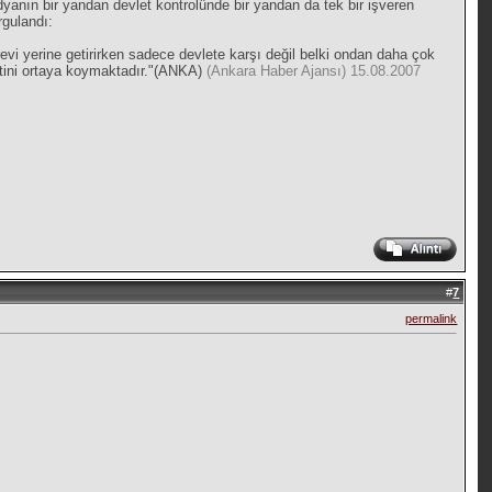
edyanın bir yandan devlet kontrolünde bir yandan da tek bir işveren
rgulandı:
vi yerine getirirken sadece devlete karşı değil belki ondan daha çok
yetini ortaya koymaktadır."(ANKA)
(Ankara Haber Ajansı) 15.08.2007
#
7
permalink