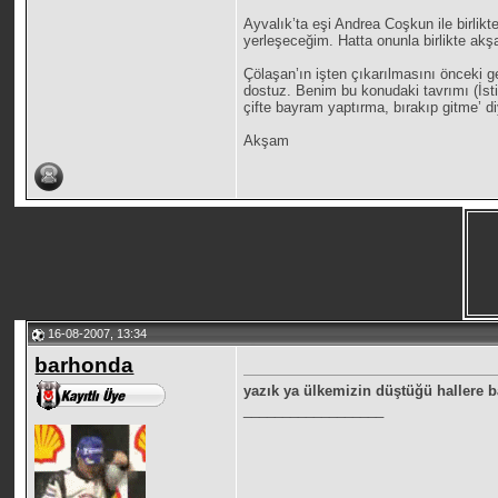
Ayvalık’ta eşi Andrea Coşkun ile birlik
yerleşeceğim. Hatta onunla birlikte ak
Çölaşan’ın işten çıkarılmasını önceki g
dostuz. Benim bu konudaki tavrımı (İst
çifte bayram yaptırma, bırakıp gitme’ di
Akşam
16-08-2007, 13:34
barhonda
yazık ya ülkemizin düştüğü hallere
__________________