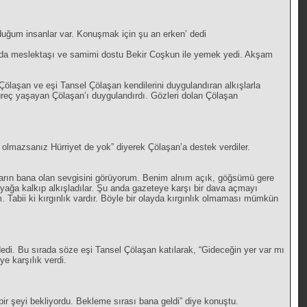
duğum insanlar var. Konuşmak için şu an erken’ dedi
’nda meslektaşı ve samimi dostu Bekir Coşkun ile yemek yedi. Akşam
laşan ve eşi Tansel Çölaşan kendilerini duygulandıran alkışlarla
r süreç yaşayan Çölaşan’ı duygulandırdı. Gözleri dolan Çölaşan
olmazsanız Hürriyet de yok” diyerek Çölaşan’a destek verdiler.
anların bana olan sevgisini görüyorum. Benim alnım açık, göğsümü gere
ayağa kalkıp alkışladılar. Şu anda gazeteye karşı bir dava açmayı
Tabii ki kırgınlık vardır. Böyle bir olayda kırgınlık olmaması mümkün
edi. Bu sırada söze eşi Tansel Çölaşan katılarak, “Gideceğin yer var mı
e karşılık verdi.
ir şeyi bekliyordu. Bekleme sırası bana geldi” diye konuştu.