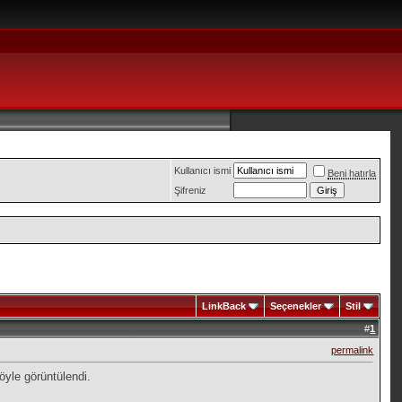
Kullanıcı ismi
Beni hatırla
Şifreniz
LinkBack
Seçenekler
Stil
#
1
permalink
öyle görüntülendi.