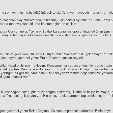
ine son verilmesine üzüldüğünü belirterek, ‘İsim vermeyeceğim ama kırgın ol
n, yaşanan olayların ardından dinlenmek için geldiği Ayvalık’ın Cunda Adası
sında randevulaşan iki usta kaleme eşleri de eşlik etti.
rea Coşkun geldi. Yaklaşık 15 dakika sonra restoran önünde görünen Emin Çö
i müşterilerin ayağa kalkarak kendilerini alkışlaması, iki gündür sıkıntılı bi
i dikkat çekerken “Biz artık Hürriyet okumayacağız. Sizi çok seviyoruz. Siz 
ı yanıtlayan gazeteci-yazar Emin Çölaşan, şunları söyledi:
iletildi. Nasıl olabilirsem öyleyim. Konuşmak için şu an erken. Her yerde ins
rsızlık yaptım. Ben gazetecilik yaptım. Kovulmak önemli değil. İnsanlar beni 
yaptığım bir gazete. Ama gerekirse ilerleyen zamanda değerlendirme yaparım. 
duğum insanlar var.”
l buluşacağına dair şüphe duymadığını belirterek, “Herhalde boşta kalmayız” d
 da “Yazacak çok şeyim var. Hiç olmazsa okurlarıma kitaplarımla ulaşırım” diy
yapan gazeteci-yazar Bekir Coşkun, Çölaşan depreminin ardından “Emin böyle b