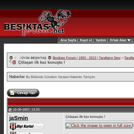
Ana Sayfa
|
Kayıt ol
|
Yardım
|
Ortak Alan
Beşiktaş Forum ( 1903 - 2013 ) Taraftarın Sesi
>
Taraft
Çölaşan ilk kez konuştu !
Haberler
Bu Bölümde Gündem Yaratan Haberler Tartışılır.
16-08-2007, 13:33
jaSmin
Çölaşan ilk kez konuştu !