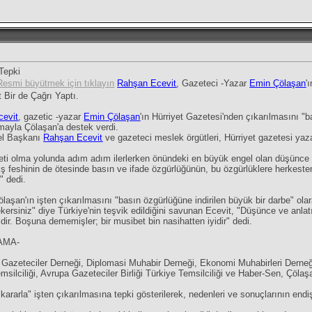
Tepki
Resmi büyütmek için tıklayın
Rahşan Ecevit
, Gazeteci -Yazar
Emin Çölaşan
'
 Bir de Çağrı Yaptı.
cevit
, gazetic -yazar
Emin Çölaşan
'ın Hürriyet Gazetesi'nden çıkarılmasını "b
mayla Çölaşan'a destek verdi.
l Başkanı
Rahşan Ecevit
ve gazeteci meslek örgütleri, Hürriyet gazetesi yaz
vleti olma yolunda adım adım ilerlerken önündeki en büyük engel olan düşünce
 iş feshinin de ötesinde basın ve ifade özgürlüğünün, bu özgürlüklere herkes
" dedi.
aşan'ın işten çıkarılmasını "basın özgürlüğüne indirilen büyük bir darbe" olar
 çekersiniz" diye Türkiye'nin teşvik edildiğini savunan Ecevit, "Düşünce ve an
dir. Boşuna dememişler; bir musibet bin nasihatten iyidir" dedi.
AMA-
 Gazeteciler Derneği, Diplomasi Muhabir Derneği, Ekonomi Muhabirleri Derneğ
ilciliği, Avrupa Gazeteciler Birliği Türkiye Temsilciliği ve Haber-Sen, Çölaşan'
ararla" işten çıkarılmasına tepki gösterilerek, nedenleri ve sonuçlarının endişey