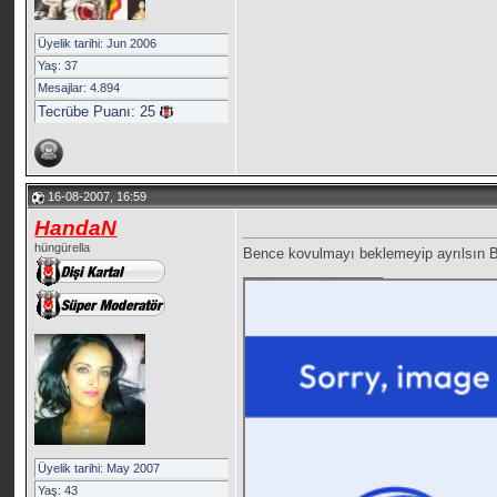
Üyelik tarihi: Jun 2006
Yaş: 37
Mesajlar: 4.894
Tecrübe Puanı:
25
16-08-2007, 16:59
HandaN
hüngürella
Bence kovulmayı beklemeyip ayrılsın 
__________________
Üyelik tarihi: May 2007
Yaş: 43