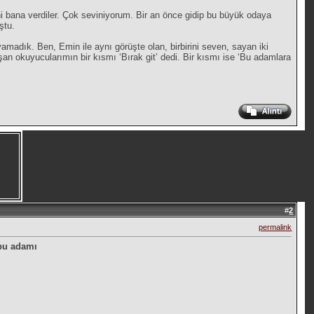
ini bana verdiler. Çok seviniyorum. Bir an önce gidip bu büyük odaya
ştu.
amadık. Ben, Emin ile aynı görüşte olan, birbirini seven, sayan iki
n okuyucularımın bir kısmı ‘Bırak git’ dedi. Bir kısmı ise ‘Bu adamlara
#
2
permalink
bu adamı