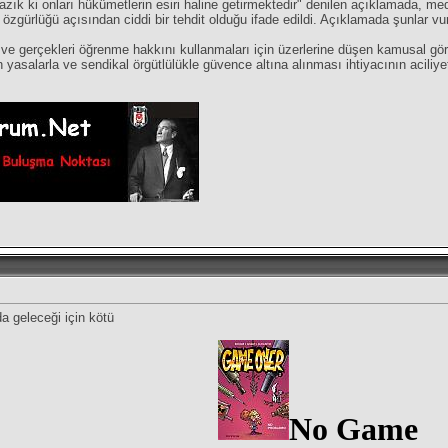
yazık ki onları hükümetlerin esiri haline getirmektedir" denilen açıklamada, m
 özgürlüğü açısından ciddi bir tehdit olduğu ifade edildi. Açıklamada şunlar vu
ve gerçekleri öğrenme hakkını kullanmaları için üzerlerine düşen kamusal göre
 yasalarla ve sendikal örgütlülükle güvence altına alınması ihtiyacının acili
da geleceği için kötü
No Game