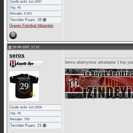
Üyelik tarihi: Jun 2007
Yaş: 45
Mesajlar: 8.401
Tecrübe Puanı:
28
Üyenin Fotoğraf Albümleri
16-08-2007, 17:12
seros
bence abartıyonuz arkadaşlar 1 kişi y
__________________
Üyelik tarihi: Jun 2006
Yaş: 40
Mesajlar: 758
Tecrübe Puanı:
21