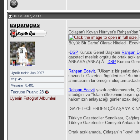
16-08-2007, 20:17
asparagas
Çölaşan'ı Kovan Hürriyet'e Rahşan'dan 
Büyük Bir Darbe' Olarak Niteledi. Ecevit
-
DSP
Kurucu Genel Başkanı
Rahşan E
gazeteci meslek örgütü de ortak açıkla
ANKARA (ANKA) Â–
DSP
Kurucu Gene
Rahşan Ecevit
, "Ülkemiz bir şeriat de
Üyelik tarihi: Jun 2007
savundu. Gazeteci örgütleri ise "Bu bir
Yaş: 45
alınmasının bir örneğini oluşturmaktadır
Mesajlar: 8.401
Rahşan Ecevit
yazılı açıklamasında, Çöl
Tecrübe Puanı:
28
istediğini ve "İslam ülkelerinin başını
Üyenin Fotoğraf Albümleri
halkımızın anlayacağı günler uzak değil
-GAZETECİLERDEN ÇÖLAŞAN'A KIN
Türkiye Gazeteciler Sendikası, Çağdaş
Türkiye Gazeteciler Cemiyeti Ankara Tems
Ortak açıklamada, Çölaşan'ın "keyfi bir k