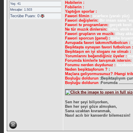
Hobilerin :
Yaş: 41
Fobilerin :
Mesajlar: 1.503
Yaptığın sporlar :
Tecrübe Puanı:
0
Fawori filmin :
scarface (yaralı yüz)
Fawori değişlerin:
Bir insan sana "e
Fawori tv programların:
gerçek kesit
Ne tür muzık dinlersin:
türkü, etnik 
Fawori grupların ve muzik:
ilkay akk
Fawori sporcun (genel) :
kobe bryant
Avrupada favori takımın/futbolcun :
Beşiktaşta oynayan favori futbolcun 
Beşiktaşın en iyi sloganı ne olmalı :
Yorumlarını beğendiğiniz üyeler :
me
Forumda kimlerle tanışmak istersin:
Forumu nerden duydunuz :
faceboo
Neden beşiktaşforum ?
:
Maçlara geliyormusunuz? /Hangi tri
Boşluğu doldurun
:Beşiktaşlıyım çun
Boşluğu doldurun
:Forumda .............
__________________
Sen her şeyi biliyorken,
Ben her şeyi göze almışken,
Sana uzaktan kıvranmak,
Nasıl acılı bir kanserdir bilemezsin!