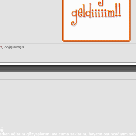
58
) değiştirilmiştir..
iği
erken ağlarım gözyaşlarımı avucuma saklarım, hayatın oyuncağıyım sabırlı