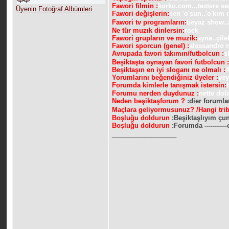
Fawori filmin :
korku.com...testere se
Üyenin Fotoğraf Albümleri
Fawori değişlerin:
sen 'o'sun..'o'kim
Fawori tv programların:
beyaz show..
Ne tür muzık dinlersin:
rock
Fawori grupların ve muzik:
ayna..çil
Fawori sporcun (genel) :
alessandro 
Avrupada favori takımın/futbolcun :
s
Beşiktaşta oynayan favori futbolcun 
Beşiktaşın en iyi sloganı ne olmalı :
A
Yorumlarını beğendiğiniz üyeler :
vey
Forumda kimlerle tanışmak istersin:
Forumu nerden duydunuz :
nette do
Neden beşiktaşforum ?
:dier forumla
Maçlara geliyormusunuz? /Hangi tri
Boşluğu doldurun
:Beşiktaşlıyım çu
Boşluğu doldurun
:Forumda ---------
__________________