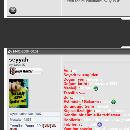
Lütfen forum kurallarını okuyunuz..
14-02-2008, 00:01
seyyah
AyNaKoLiK
:
Adı :
elif
Soyadı :kuzugüden
Doğum yeri :
nevsehir
Doğum tarihi :
20 haziran 1991
Mesleği :
öğrenci
Tahsilin :----
Burç:
ikizler
Evlimisin / Bekarmı :
bekar
Bulunduğu Şehir :
nevşehir
Kişisel özelliğin :
çok canlı olmam
Üyelik tarihi: Dec 2007
Kendini bir cümle ile tarif etsen :
sev
Hobilerin :
müzik dinleme..konuşmak.
Mesajlar: 4.036
Fobilerin :
yanlızlık
Tecrübe Puanı:
29
Yaptığın sporlar :
futboL..masa tenisi