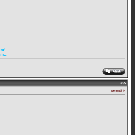
üm!
m...
#
55
permalink