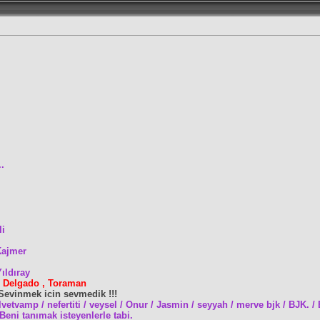
..
li
Kajmer
Yıldıray
 : Delgado , Toraman
Sevinmek icin sevmedik !!!
lvetvamp / nefertiti / veysel /
Onur / Jasmin / seyyah / merve bjk / BJK. / 
Beni tanımak isteyenlerle tabi.