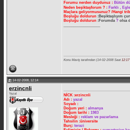
Forumu nerden duydunuz :
Bütün dü
Neden beşiktaşforum ?
:
Farklı , Egl
Maçlara geliyormusunuz? /Hangi tri
Boşluğu doldurun
:Beşiktaşlıyım ç
Boşluğu doldurun
:Forumda
?
olsa 
__________________
Konu Maviş tarafından (14-02-2008 Saat
12:17
14-02-2008, 12:14
erzincnli
Yazal
NİCK :erzincnli
Adı :
yazal
Soyadı :
Doğum yeri :
almanya
Doğum tarihi :
1983
Mesleği :
reklam ve pazarlama
Tahsilin :üniversite
Burç:
terazi
Evlimisin / Bekarmı :
cumartesiye k