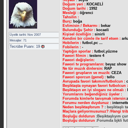
Doğum yeri :
KOCAELİ
Doğum tarihi :
1992
Mesleği :
öğrenci
Tahsilin :
Burç:
boğa
Evlimisin / Bekarmı :
bekar
Bulunduğu Şehir :
kocaeli
Kişisel özelliğin :
sinirli
Üyelik tarihi: Nov 2007
Kendini bir cümle ile tarif etsen :
ark
Mesajlar: 71
Hobilerin :
futbol,pc ...
Tecrübe Puanı:
19
Fobilerin :
-
Yaptığın sporlar :
futbol,yüzme
Fawori filmin :
testere 4
Fawori değişlerin:
Fawori tv programların:
beyaz show
Ne tür muzık dinlersin:
RAP
Fawori grupların ve muzik:
CEZA
Fawori sporcun (genel) :
tello
Avrupada favori takımın/futbolcun :
Beşiktaşta oynayan favori futbolcun 
Beşiktaşın en iyi sloganı ne olmalı :
Yorumlarını beğendiğiniz üyeler :
Forumda kimlerle tanışmak istersin:
Forumu nerden duydunuz :
internet
Neden beşiktaşforum ?
: beşiktaşlı t
Maçlara geliyormusunuz? /Hangi tri
Boşluğu doldurun
:Beşiktaşlıyım çu
Boşluğu doldurun
:Forumda bjkli fut
__________________