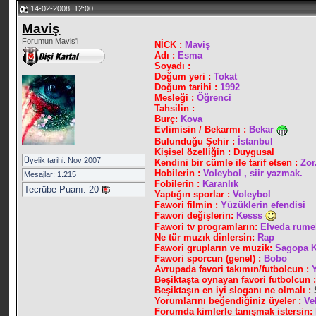
14-02-2008, 12:00
Maviş
Forumun Mavis'i
NİCK :
Maviş
Adı :
Esma
Soyadı :
Doğum yeri :
Tokat
Doğum tarihi :
1992
Mesleği :
Öğrenci
Tahsilin :
Burç:
Kova
Evlimisin / Bekarmı :
Bekar
Bulunduğu Şehir :
İstanbul
Kişisel özelliğin : Duygusal
Üyelik tarihi: Nov 2007
Kendini bir cümle ile tarif etsen :
Zor
Hobilerin :
Voleybol , siir yazmak.
Mesajlar: 1.215
Fobilerin :
Karanlık
Tecrübe Puanı:
20
Yaptığın sporlar :
Voleybol
Fawori filmin :
Yüzüklerin efendisi
Fawori değişlerin:
Kesss
Fawori tv programların:
Elveda rume
Ne tür muzık dinlersin:
Rap
Fawori grupların ve muzik:
Sagopa 
Fawori sporcun (genel) :
Bobo
Avrupada favori takımın/futbolcun :
Beşiktaşta oynayan favori futbolcun
Beşiktaşın en iyi sloganı ne olmalı :
Yorumlarını beğendiğiniz üyeler :
Ve
Forumda kimlerle tanışmak istersin: