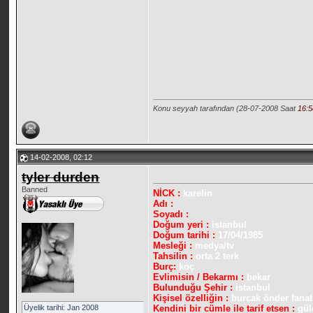
Konu seyyah tarafından (28-07-2008 Saat
16:
14-02-2008, 02:12
tyler durden
Banned
NİCK :
karelin
Adı :
Soyadı :
Doğum yeri :
istanbul
Doğum tarihi :
17/04/1985
Mesleği :
medya/tv
Tahsilin :
orta 2 terk
Burç:
koç
Evlimisin / Bekarmı :
bekar
Bulunduğu Şehir :
istanbul
Kişisel özelliğin :
burçak önder fanat
Üyelik tarihi: Jan 2008
Kendini bir cümle ile tarif etsen :
gül