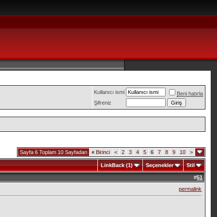
Kullanıcı ismi
Beni hatırla
Şifreniz
Sayfa 6 Toplam 10 Sayfadan
«
Birinci
<
2
3
4
5
6
7
8
9
10
>
LinkBack (1)
Seçenekler
Stil
#
51
permalink