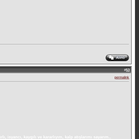
#
53
permalink
, isyancı, kaygılı ve kararlıyım, kalp atışlarımı sayarım..