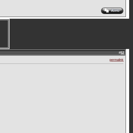
#
52
permalink