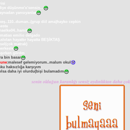
risi
 diye düşünme'o'sensin...
aynadan yansıyanlar
ekeş..110..duman..(grup diil ama)hayko cepkin
nesta
haelke04..hamit
:
matias emilio delgado
slolan hayattır hayatta BEŞİKTAŞ
sel(çok matrak)
herkesle
laşırken gördm
ra bin basar
bune
:malesef gelemiyorum..malum okul
nku haksızlığa karşıyım
--olsa daha iyi olurdu(bişi bulamadım
senin olduğun karanlığı sensiz aydınlıktan daha çok