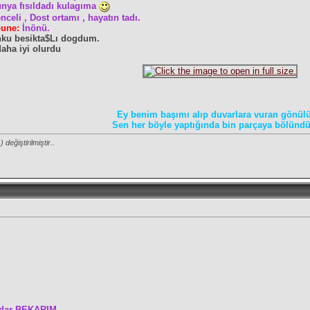
nya fısıldadı kulagıma
enceli , Dost ortamı , hayatın tadı.
bune:
İnönü.
unku besikta$Lı dogdum.
daha iyi olurdu
Ey benim başımı alıp duvarlara vuran gönül
Sen her böyle yaptığında bin parçaya bölündü
) değiştirilmiştir..
adar BEKARIM