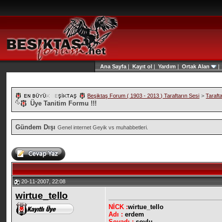
Ana Sayfa
|
Kayıt ol
|
Yardım
|
Ortak Alan
Beşiktaş Forum ( 1903 - 2013 ) Taraftarın Sesi
>
Taraft
Üye Tanitim Formu !!!
Gündem Dışı
Genel internet Geyik vs muhabbetleri.
20-11-2007, 22:08
wirtue_tello
NİCK :
wirtue_tello
Adı :
erdem
Soyadı :
soylu