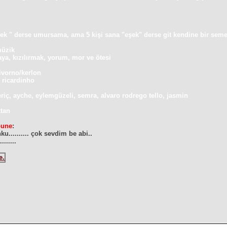
şek " derse umursama, ama 5 kişi sana "eşek" derse git kendine bir semer
müzik
aya,
kızılırmak, yorum, mor ve ötesi
livorno/kerlon
:
ricardinho
riç, ayche, eylemgüzeli, semra, alvaro rodrego tello, jasmin
ktan
bune
:
ku.......... çok sevdim be abi..
.......