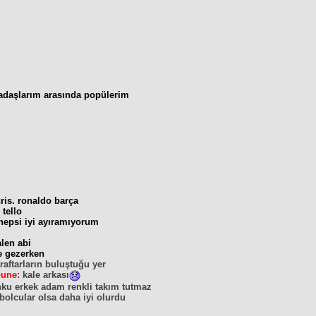
adaşlarım arasında popülerim
cris. ronaldo barça
:
tello
hepsi iyi ayıramıyorum
alen abi
te gezerken
araftarların buluştuğu yer
bune
: kale arkası
nku erkek adam renkli takım tutmaz
bolcular olsa daha iyi olurdu