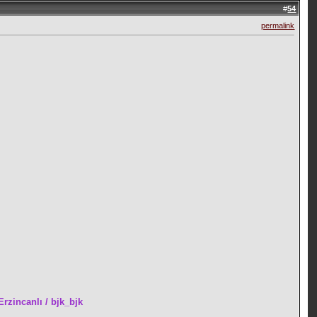
#
54
permalink
Erzincanlı / bjk_bjk